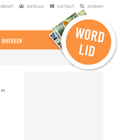
sbrief
bestuur
contact
zoeken
W
O
R
D
DIVERSEN
L
ID
 in