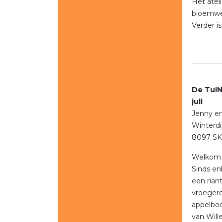
Het atel
bloemwe
Verder i
De T
juli
Jenny e
Winterdi
8097 SK
Welkom 
Sinds en
een rian
vroegere
appelboo
van Will