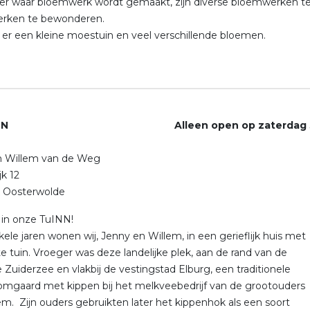
ier waar bloemwerk wordt gemaakt, zijn diverse bloemwerken te z
rken te bewonderen.
s er een kleine moestuin en veel verschillende bloemen.
uINN Alleen open op zaterdag 
n Willem van de Weg
jk 12
 Oosterwolde
in onze TuINN!
kele jaren wonen wij, Jenny en Willem, in een gerieflijk huis met
te tuin. Vroeger was deze landelijke plek, aan de rand van de
 Zuiderzee en vlakbij de vestingstad Elburg, een traditionele
mgaard met kippen bij het melkveebedrijf van de grootouders
em. Zijn ouders gebruikten later het kippenhok als een soort