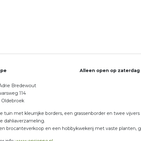
Joppe Alleen open op zaterdag 
 Adrie Bredewout
arsweg 114
 Oldebroek
ke tuin met kleurrijke borders, een grassenborder en twee vijvers
e dahliaverzameling.
en brocanteverkoop en een hobbykwekerij met vaste planten, g