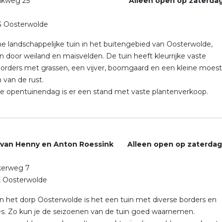
emkolkweg 25
Alleen open op zaterdag
 Oosterwolde
e landschappelijke tuin in het buitengebied van Oosterwolde,
door weiland en maisvelden. De tuin heeft kleurrijke vaste
orders met grassen, een vijver, boomgaard en een kleine moestui
 van de rust.
de opentuinendag is er een stand met vaste plantenverkoop.
 van Henny en Anton Roessink Alleen open op zaterdag
kerweg 7
 Oosterwolde
n het dorp Oosterwolde is het een tuin met diverse borders en
tjes. Zo kun je de seizoenen van de tuin goed waarnemen.