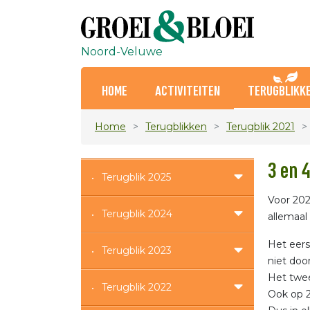
Noord-Veluwe
HOME
ACTIVITEITEN
TERUGBLIKK
Home
Terugblikken
Terugblik 2021
3 en 
Terugblik 2025
Voor 202
Terugblik 2024
allemaal
Het eer
Terugblik 2023
niet doo
Het twe
Terugblik 2022
Ook op 2