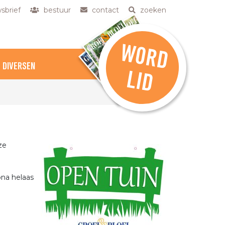
sbrief
bestuur
contact
zoeken
W
O
R
D
DIVERSEN
L
ID
ze
na helaas