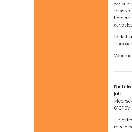
weekendh
thuis vo
herberg
aangeleg
In de tu
Harmke Z
Voor mee
De tui
juli
Meense
8181 SV
Liefhebb
mooie b