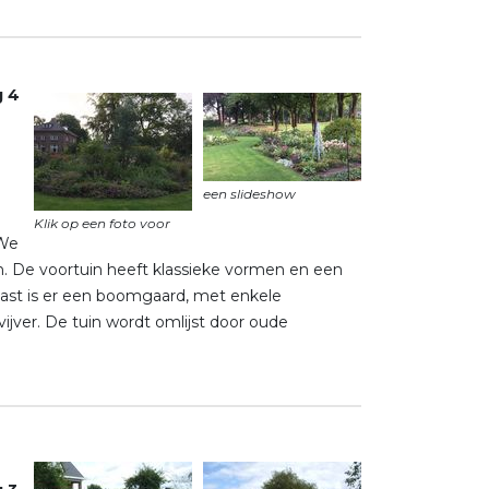
g 4
j
 We
n. De voortuin heeft klassieke vormen en een
naast is er een boomgaard, met enkele
ijver. De tuin wordt omlijst door oude