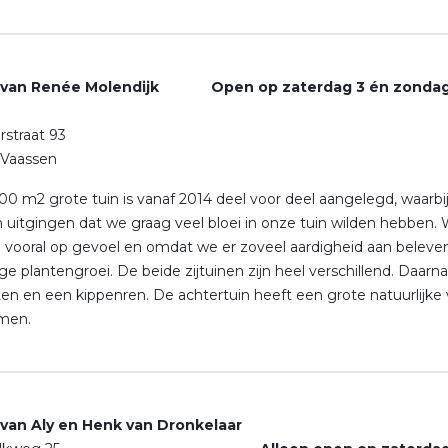
 van Renée Molendijk
Open op zaterdag 3 én zonda
straat 93
 Vaassen
0 m2 grote tuin is vanaf 2014 deel voor deel aangelegd, waarbi
 uitgingen dat we graag veel bloei in onze tuin wilden hebben.
n vooral op gevoel en omdat we er zoveel aardigheid aan beleve
ge plantengroei. De beide zijtuinen zijn heel verschillend. Daar
ten en een kippenren. De achtertuin heeft een grote natuurlijke v
men.
 van Aly en Henk van Dronkelaar