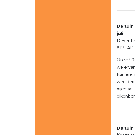
De tuin
juli
Deventer
8171 AD
Onze 500
we ervan
tuiniere
weelderi
bijenkas
eikenbo
De tuin