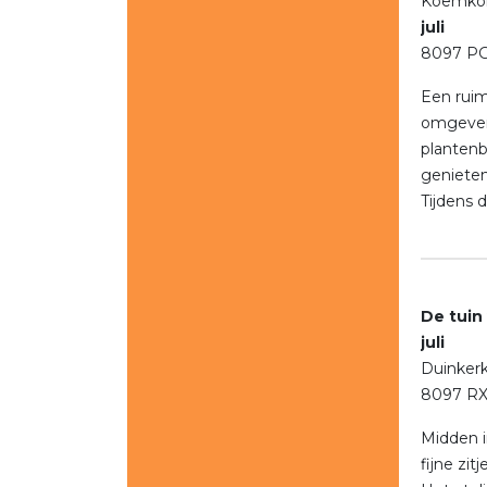
Ko
juli
8097 PG
Een ruim
omgeven 
plantenb
genieten
Tijdens 
De tuin
juli
Duinker
8097 RX
Midden i
fijne zi