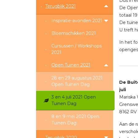
Dus in e
Terugblik 2021
De Open 
totaal 1
Inspiratie-avonden 2021
De tuine
U treft 
Bloemschikken 2021
In het f
Cursussen / Workshops
opengest
2021
Open Tuinen 2021
28 en 29 augustus 2021
De Bu
Open Tuinen Dag
juli
3 en 4 juli 2021 Open
Mariska
Tuinen Dag
Grenswe
8162 RV
8 en 9 mei 2021 Open
Tuinen Dag
Aan de r
verschol
Terugblik 2020