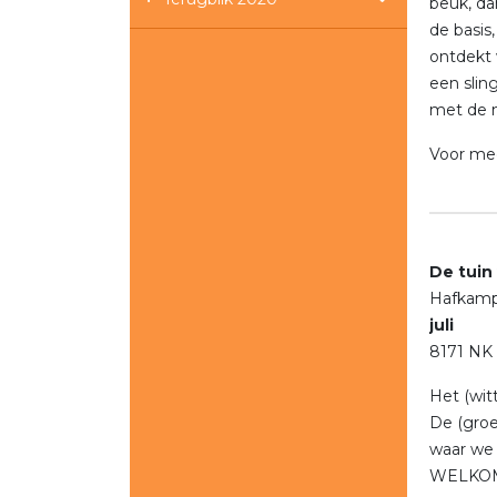
beuk, dan
de basis
ontdekt 
een slin
met de n
Voor mee
De tuin
Hafka
juli
8171 NK
Het (wit
De (groe
waar we 
WELKO