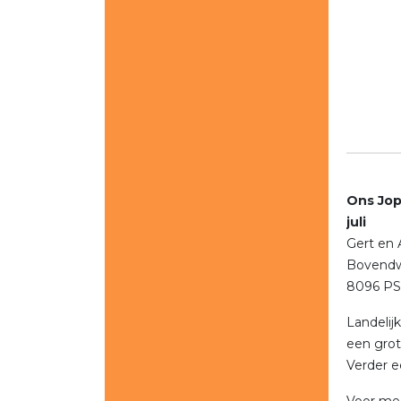
Ons 
juli
Gert en
Bovendw
8096 PS
Landelij
een grot
Verder e