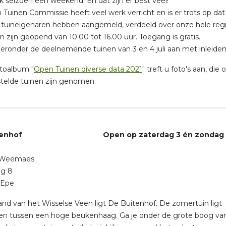
lk seizoen een weekend. En dat zijn er best veel!
Tuinen Commissie heeft veel werk verricht en is er trots op dat 
9 tuineigenaren hebben aangemeld, verdeeld over onze hele regi
n zijn geopend van 10.00 tot 16.00 uur. Toegang is gratis.
hieronder de deelnemende tuinen van 3 en 4 juli aan met inleiden
otoalbum "
Open Tuinen diverse data 2021
" treft u foto's aan, di
elde tuinen zijn genomen.
itenhof Open op zaterdag 3 én zondag 
 Weemaes
g 8
 Epe
and van het Wisselse Veen ligt De Buitenhof. De zomertuin ligt
en tussen een hoge beukenhaag. Ga je onder de grote boog va