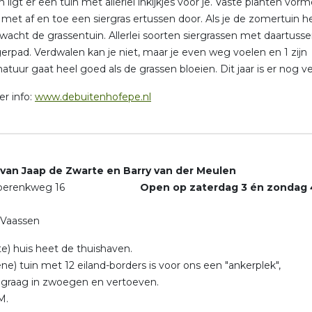
 ligt er een tuin met allerlei inkijkjes voor je. Vaste planten vor
, met af en toe een siergras ertussen door. Als je de zomertuin h
wacht de grassentuin. Allerlei soorten siergrassen met daartuss
gerpad. Verdwalen kan je niet, maar je even weg voelen en 1 zijn
atuur gaat heel goed als de grassen bloeien. Dit jaar is er nog 
r info:
www.debuitenhofepe.nl
 van Jaap de Zwarte en Barry van der Meulen
mperenkweg 16
Open op zaterdag 3 én zondag 
 Vaassen
te) huis heet de thuishaven.
ne) tuin met 12 eiland-borders is voor ons een "ankerplek",
graag in zwoegen en vertoeven.
M.