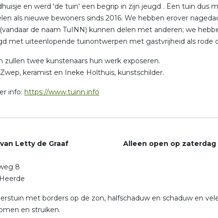
uisje en werd 'de tuin' een begrip in zijn jeugd . Een tuin dus 
elen als nieuwe bewoners sinds 2016. We hebben erover nagedac
 (vandaar de naam TuINN) kunnen delen met anderen; we hebbe
d met uiteenlopende tuinontwerpen met gastvrijheid als rode d
in zullen twee kunstenaars hun werk exposeren.
wep, keramist en Ineke Holthuis, kunstschilder.
r info:
https://www.tuinn.info
n van Letty de Graaf Alleen open op zaterdag 
weg 8
 Heerde
erstuin met borders op de zon, halfschaduw en schaduw en vel
omen en struiken.