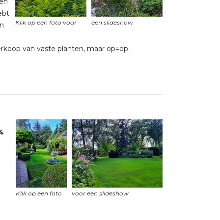
men
ebt
en
verkoop van vaste planten, maar op=op.
4