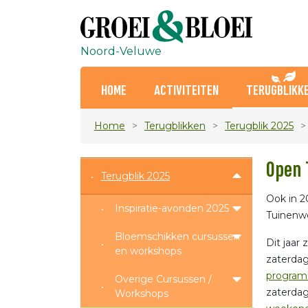
Noord-Veluwe
HOME
ACTIVITEITEN
TERUGBLIKK
Home
Terugblikken
Terugblik 2025
Open 
Terugblik 2025
Ook in 2
Inspiratie-avonden 2025
Tuinenw
Bloemschikken cursussen
Dit jaar
en workshops
zaterdag
program
Overige Cursussen /
zaterdag 
Workshops