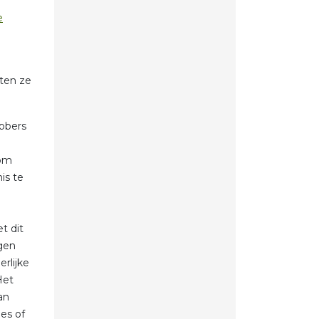
e
ten ze
ebbers
 om
is te
t dit
igen
erlijke
Het
an
es of