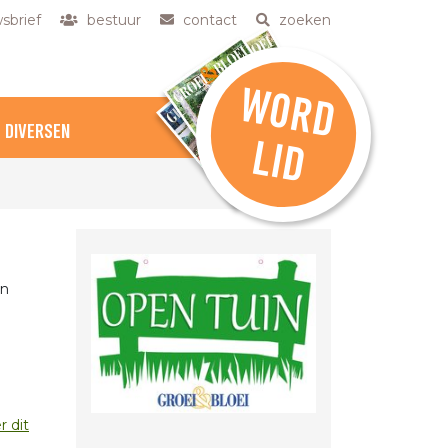
sbrief
bestuur
contact
zoeken
W
O
R
D
DIVERSEN
L
ID
en
r dit