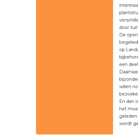
interess
plantstr
verschil
door tui
De open 
begeleid
op Landg
bijbehor
een deel
Daarnaas
bijzonde
willen n
bezoeke
En dan is
het muse
geleden 
wordt g