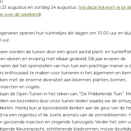
.)
g 23 augustus en zondag 24 augustus.
(Via deze link kom je bij d
ie over dit weekend)
.
igenaren openen hun tuinhekjes die dagen om 10.00 uur en slui
 uur.
 weer worden de tuinen door een groot aantal plant- en tuinliefh
en ideeën en ervaring met elkaar gedeeld. Elk jaar ervaren de
naren dat het openstellen van hun tuin een prachtige manier is
s enthousiast te maken voor tuinieren in het algemeen en kenn
ken met de enorme diversiteit aan bloemen, planten, bomen,
, insecten en vogels.
 staan de Open Tuinen in het teken van; “De Prikkelende Tuin”. Me
llen we bezoekers door onze tuinen leiden waarbij we de zintu
rikkelen. Hierbij kun je bijvoorbeeld denken aan de geur van de he
d na een regenbui of de zoete aroma’s van de zomerbloemen. 
n gonzende insecten en zingende tuinvogels. Verder het zien v
igende kleurenpracht, schitterende bladvormen, mooie doorkijkj