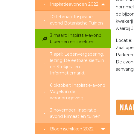
Inspiratieavonden 2022
hommel t
de bijzo
10 februari: Inspiratie-
kwekerij
avond Botanische Tuinen
waarbij 
3 maart: Inspiratie-avond
Locatie:
bloemen en insekten
Zaal ope
7 april: Ledenvergadering,
Parkeerr
lezing De eetbare siertuin
De avond 
en Stekjes- en
aanvang
Informatiemarkt
6 oktober: Inspiratie-avond
Vogels in de
woonomgeving
3 november: Inspiratie-
avond klimaat en tuinen
Bloemschikken 2022