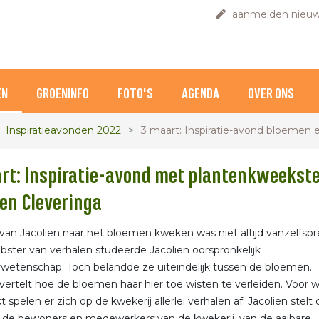
aanmelden nieuw
EN
GROENINFO
FOTO'S
AGENDA
OVER ONS
Inspiratieavonden 2022
3 maart: Inspiratie-avond bloemen 
rt: Inspiratie-avond met plantenkweekst
ien Cleveringa
an Jacolien naar het bloemen kweken was niet altijd vanzelfsp
hebster van verhalen studeerde Jacolien oorspronkelijk
urwetenschap. Toch belandde ze uiteindelijk tussen de bloemen.
 vertelt hoe de bloemen haar hier toe wisten te verleiden. Voor w
t spelen er zich op de kwekerij allerlei verhalen af. Jacolien stelt
 de bewoners en medewerkers van de kwekerij, van de aaibare