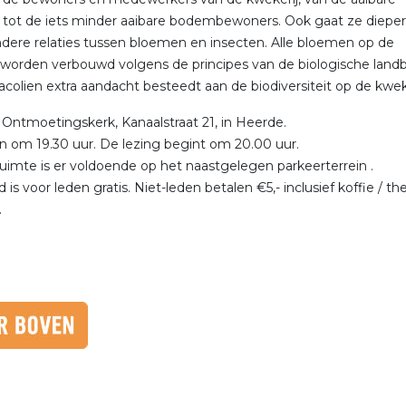
ot de iets minder aaibare bodembewoners. Ook gaat ze dieper
ndere relaties tussen bloemen en insecten. Alle bloemen op de
 worden verbouwd volgens de principes van de biologische lan
Jacolien extra aandacht besteedt aan de biodiversiteit op de kweke
 Ontmoetingskerk, Kanaalstraat 21, in Heerde.
n om 19.30 uur. De lezing begint om 20.00 uur.
uimte is er voldoende op het naastgelegen parkeerterrein .
is voor leden gratis. Niet-leden betalen €5,- inclusief koffie / th
.