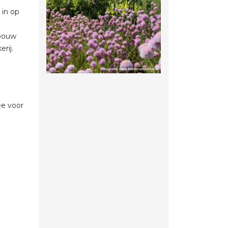
 in op
dbouw
rij.
ee voor