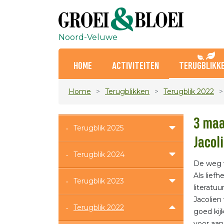
Noord-Veluwe
HOME
ACTIVITEITEN
TERUGBLIKK
Home
Terugblikken
Terugblik 2022
3 maa
Terugblik 2025
Jacol
Terugblik 2024
De weg v
Als lief
Terugblik 2023
literatu
Jacolien
Terugblik 2022
goed kijk
voor aan